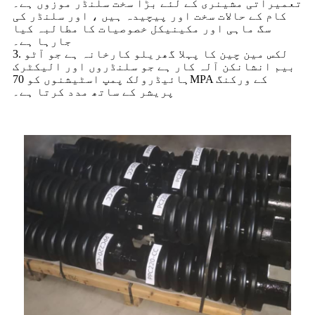
تعمیراتی مشینری کے لئے بڑا سخت سلنڈر موزوں ہے۔
کام کے حالات سخت اور پیچیدہ ہیں ، اور سلنڈر کی
سگ ماہی اور مکینیکل خصوصیات کا مطالبہ کیا
جارہا ہے۔
3. لکس مین چین کا پہلا گھریلو کارخانہ ہے جو آٹو
بیم انشانکن آلہ کار ہے جو سلنڈروں اور الیکٹرک
ہائیڈرولک پمپ اسٹیشنوں کو 70MPA کے ورکنگ
پریشر کے ساتھ مدد کرتا ہے۔