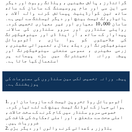
گرائنڈرز ، پالش مشینیں ، ویلڈنگ روبوٹ اور دیگر
سی این سی اور عام پروسیسنگ کے سامان کے ساتھ
ساتھ تین کوآرڈینیٹ پیمائش کرنے والے آلات ،
ہائیڈرولک ٹیسٹ بینچ اور دیگر ٹیسٹنگ سے لیس ہے۔
سامان 10،000 معیاری اور غیر معیاری تخصیص کردہ
روایتی سلنڈروں اور سروو سلنڈروں کی سالانہ
پیداوار کے ساتھ ، آر اینڈ ڈی اور مینوفیکچرنگ
کی صلاحیتوں کو ہوا بازی ، آٹوموبائل
مینوفیکچرنگ اور دیکھ بھال ، تعمیراتی مشینری ،
زرعی مشینری ، عمومی صنعتی مینوفیکچرنگ اور
پیشہ ورانہ انجینئرنگ میں بڑے پیمانے پر
استعمال کیا جاتا ہے۔
پیشہ ورانہ تخصیص لکس مین سلنڈروں کی مصنوعات کی
پوزیشننگ ہے۔
1. آٹوموبائل روڈ تخروپن ٹیسٹ کے سازوسامان اور
ہوائی جہاز کے لوڈنگ ٹیسٹ بینچ کے لئے تیار کردہ
خصوصی سروو سلنڈر میں کام کرنے کے سخت حالات ،
اعلی صحت سے متعلق ، اور اعلی تھکاوٹ کی طاقت کی
ضروریات ہیں۔
2. بلڈوزر ، کھدائی کرنے والوں اور دیگر بڑی