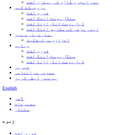
نئی انجری گاڑی کی بیٹری لفٹ
پروجیکٹ کیس
فوری لفٹ
سنگل پوسٹ اننگ لفٹ
ڈبل پوسٹ انڈراؤنڈ لفٹ
اپنی مرضی کے مطابق اننگ لفٹ
ہمارے بارے میں
اعزازی سرٹیفکیٹ
ویڈیو
فوری لفٹ
سنگل پوسٹ اننگ لفٹ
ڈبل پوسٹ انڈراؤنڈ لفٹ
خبریں
عمومی سوالنامہ
ہم سے رابطہ کریں
English
گھر
مصنوعات
سلنڈر
زمرے
فوری لفٹ