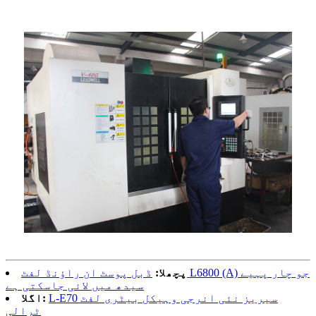
پچھلا:
ڈبل پوسٹ ان راؤنڈ لفٹ L6800 (A) جو چار پہیے
سیدھ میں لائی جاسکتی ہے
L-E70 سیریز نئی انرجی وہیکل بیٹری لفٹ
اگلا:
ٹرالی