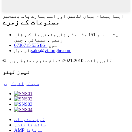
اپنا پیغام یہاں لکھیں اور اسے ہمارے پاس بھیجیں
مصنوعات کے زمرے
پتہ:
نمبر 151 مڈ روڈ ، زلی صنعتی پارک ، ضلع
زیفو ، ییتائی ، چین
فون:
+86 535 6736715
sales@yt-tonghe.com
ای میل:
© کاپی رائٹ - 2010-2021: تمام حقوق محفوظ ہیں۔
نیوز لیٹر
سبسکرائب کریں
گرم مصنوعات
سائٹ کا نقشہ
AMP موبائل