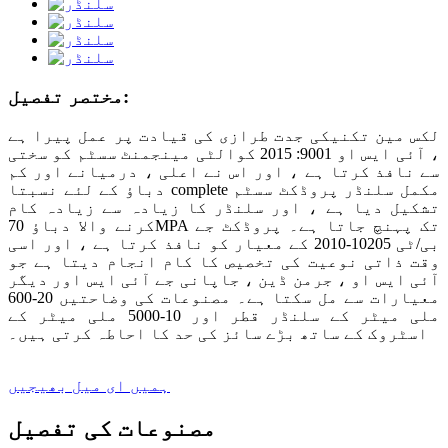
مختصر تفصیل:
لکس مین تکنیکی جدت طرازی کی قیادت پر عمل پیرا ہے
، آئی ایس او 9001: 2015 کوالٹی مینجمنٹ سسٹم کو سختی
سے نافذ کرتا ہے ، اور اس نے اعلی ، درمیانے اور کم
دباؤ کے لئے نسبتا complete مکمل سلنڈر پروڈکٹ سسٹم
تشکیل دیا ہے ، اور سلنڈر کا زیادہ سے زیادہ کام
کرنے والا دباؤ 70MPA تک پہنچ جاتا ہے۔ پروڈکٹ جے
بی/ٹی 10205-2010 کے معیار کو نافذ کرتا ہے ، اور اسی
وقت ذاتی نوعیت کی تخصیص کا کام انجام دیتا ہے جو
آئی ایس او ، جرمن ڈین ، جاپانی جے آئی ایس اور دیگر
معیارات سے مل سکتا ہے۔ مصنوعات کی وضاحتیں 20-600
ملی میٹر کے سلنڈر قطر اور 10-5000 ملی میٹر کے
اسٹروک کے ساتھ بڑے سائز کی حد کا احاطہ کرتی ہیں۔
ہمیں ای میل بھیجیں
مصنوعات کی تفصیل