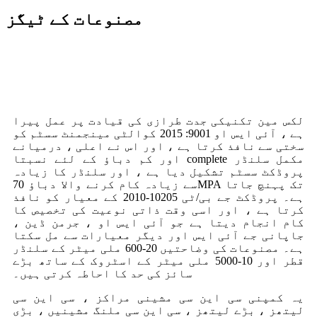
مصنوعات کے ٹیگز
لکس مین تکنیکی جدت طرازی کی قیادت پر عمل پیرا
ہے ، آئی ایس او 9001: 2015 کوالٹی مینجمنٹ سسٹم کو
سختی سے نافذ کرتا ہے ، اور اس نے اعلی ، درمیانے
اور کم دباؤ کے لئے نسبتا complete مکمل سلنڈر
پروڈکٹ سسٹم تشکیل دیا ہے ، اور سلنڈر کا زیادہ
سے زیادہ کام کرنے والا دباؤ 70MPA تک پہنچ جاتا
ہے۔ پروڈکٹ جے بی/ٹی 10205-2010 کے معیار کو نافذ
کرتا ہے ، اور اسی وقت ذاتی نوعیت کی تخصیص کا
کام انجام دیتا ہے جو آئی ایس او ، جرمن ڈین ،
جاپانی جے آئی ایس اور دیگر معیارات سے مل سکتا
ہے۔ مصنوعات کی وضاحتیں 20-600 ملی میٹر کے سلنڈر
قطر اور 10-5000 ملی میٹر کے اسٹروک کے ساتھ بڑے
سائز کی حد کا احاطہ کرتی ہیں۔
یہ کمپنی سی این سی مشینی مراکز ، سی این سی
لیتھز ، بڑے لیتھز ، سی این سی ملنگ مشینیں ، بڑی