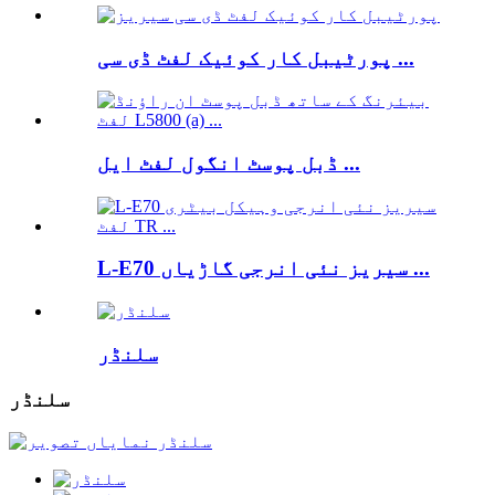
پورٹیبل کار کوئیک لفٹ ڈی سی ...
ڈبل پوسٹ انگول لفٹ ایل ...
L-E70 سیریز نئی انرجی گاڑیاں ...
سلنڈر
سلنڈر