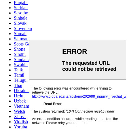
Punjabi
Serbian
Sesotho
Sinhala
Slovak
Slovenian
Somali
Samoan
Scots Gaelic
Shona
Sindhi
Sundanese
Swahili
Tajik
Tamil
Telugu
Thai
Ukrainian
Urdu
Uzbek
Vietnamese
Welsh
Xhosa
Yiddish
Yoruba