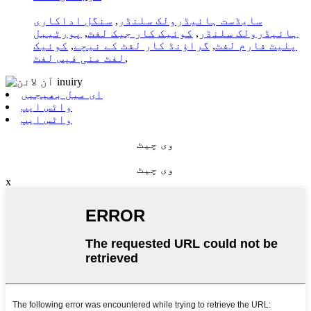
سایڈست ہائیڈرولک سلنڈر
,
سنگل اداکاری
ہائیڈرولک سلنڈر
,
کوئیک کار جیک لفٹ
,
پورٹیبل
پلیٹ فارم لفٹ
,
گراؤنڈ کار لفٹ کے نیچے
,
کوئیک
,
لفٹ منی فیس لفٹ
ای میل بھیجیں
واٹس ایپ
واٹس ایپ
وی چیٹ
وی چیٹ
x