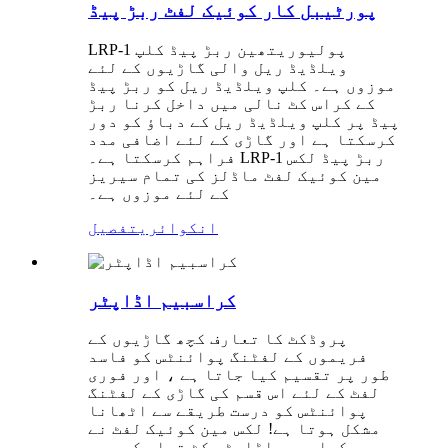
پورٹیبل کار کوئیک لفٹ ربڑ پیڈ
LRP-1 پولیوریتھین ربڑ پیڈ کلپ
ویلڈیڈ ریل والی گاڑیوں کے لئے
موزوں ہے۔ کلپ ویلڈیڈ ریل کو ربڑ پیڈ
کے کراس کٹ نالی میں داخل کرنا ربڑ
پیڈ پر کلپ ویلڈیڈ ریل کے دباؤ کو دور
کرسکتا ہے اور گاڑی کے لئے اضافی مدد
فراہم کرسکتا ہے۔ LRP-1 ربڑ پیڈ لکس
مین کوئیک لفٹ ماڈلز کی تمام سیریز
کے لئے موزوں ہے۔
انکوائری
تفصیل
کراسبیم اڈاپٹر
پروڈکٹ کا تعارف کچھ گاڑیوں کے
فریموں کے لفٹنگ پوائنٹس کو فاسد
طور پر تقسیم کیا جاتا ہے ، اور فوری
لفٹ کے لئے اس قسم کی گاڑی کے لفٹنگ
پوائنٹس کو درست طریقے سے اٹھانا
مشکل ہوتا ہے! لکس مین کوئیک لفٹ نے
کراسبیم اڈاپٹر کٹ تیار کی ہے۔