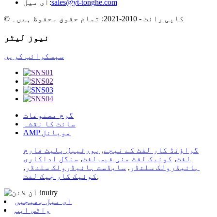
sales@yt-tonghe.com
ای میل:
© کاپی رائٹ - 2010-2021: تمام حقوق محفوظ ہیں۔
نیوز لیٹر
سبسکرائب کریں
گرم مصنوعات
سائٹ کا نقشہ
AMP موبائل
گراؤنڈ کار لفٹ کے نیچے
,
پورٹیبل پلیٹ فارم
لفٹ
,
کوئیک لفٹ منی فیس لفٹ
,
سنگل اداکاری
ہائیڈرولک سلنڈر
,
سایڈست ہائیڈرولک سلنڈر
,
,
کوئیک کار جیک لفٹ
ای میل بھیجیں
واٹس ایپ