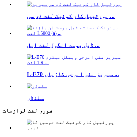
پورٹیبل کار کوئیک لفٹ ڈی سی ...
ڈبل پوسٹ انگول لفٹ ایل ...
L-E70 سیریز نئی انرجی گاڑیاں ...
سلنڈر
فوری لفٹ لوازمات