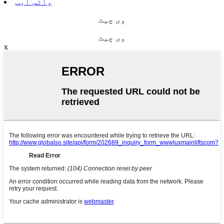
واٹس ایپ
وی چیٹ
وی چیٹ
x