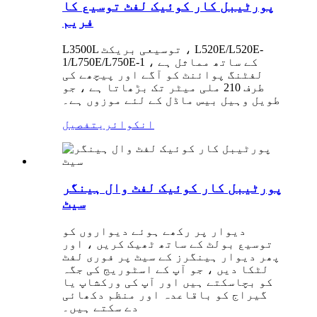
پورٹیبل کار کوئیک لفٹ توسیع کا
فریم
L3500L توسیعی بریکٹ ، L520E/L520E-
1/L750E/L750E-1 کے ساتھ مماثل ہے ،
لفٹنگ پوائنٹ کو آگے اور پیچھے کی
طرف 210 ملی میٹر تک بڑھاتا ہے ، جو
طویل وہیل بیس ماڈل کے لئے موزوں ہے۔
انکوائری
تفصیل
پورٹیبل کار کوئیک لفٹ وال ہینگر
سیٹ
دیوار پر رکھے ہوئے دیواروں کو
توسیع بولٹ کے ساتھ ٹھیک کریں ، اور
پھر دیوار ہینگرز کے سیٹ پر فوری لفٹ
لٹکا دیں ، جو آپ کے اسٹوریج کی جگہ
کو بچاسکتے ہیں اور آپ کی ورکشاپ یا
گیراج کو باقاعدہ اور منظم دکھائی
دے سکتے ہیں۔