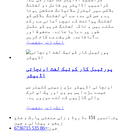
کراسبیم اڈاپٹر پر شامل دو لفٹنگ
بلاکس میں لیٹرل سلائیڈنگ فنکشن ہوتا
ہے ، جس کی مدد سے آپ لفٹنگ بلاکس کو
لفٹنگ پوائنٹ کے نیچے آسانی سے رکھ
سکتے ہیں ، تاکہ لفٹنگ فریم کو مکمل
طور پر دبایا جائے۔ محفوظ اور
باقاعدہ طریقے سے کام کریں! ...
انکوائری
تفصیل
پورٹیبل کار کوئیک لفٹ اونچائی
اڈیپٹر
اونچائی اڈیپٹر بڑی زمینی کلیئرنس
جیسے بڑے ایس یو وی اور پک اپ ٹرک
والی گاڑیوں کے لئے موزوں ہے۔
انکوائری
تفصیل
پتہ:
نمبر 151 مڈ روڈ ، زلی صنعتی پارک ، ضلع
زیفو ، ییتائی ، چین
فون:
+86 535 6736715