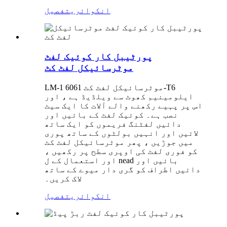
انکوائری
تفصیل
پورٹیبل کار کوئیک لفٹ
موٹرسائیکل لفٹ کٹ
LM-1 موٹرسائیکل لفٹ کٹ 6061-T6
ایلومینیم کھوٹ سے ویلڈیڈ ہے ، اور
اس پر پہیے رکھنے والے آلات کا ایک سیٹ
نصب ہے۔ کوئیک لفٹ کے بائیں اور
دائیں لفٹنگ فریموں کو ایک ساتھ
لائیں اور انہیں بولٹوں کے ساتھ پوری
میں جوڑیں ، پھر موٹرسائیکل لفٹ کٹ
کو فوری لفٹ کی اوپری سطح پر رکھیں ،
اور استعمال کے ل nead بائیں اور
دائیں اطراف کو گری دار میوے کے ساتھ
لاک کریں۔
انکوائری
تفصیل