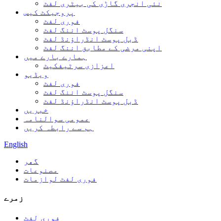
نئی انجری گاڑی کی بیٹری لفٹ
پروجیکٹ کیس
فوری لفٹ
سنگل پوسٹ اننگ لفٹ
ڈبل پوسٹ انڈراؤنڈ لفٹ
اپنی مرضی کے مطابق اننگ لفٹ
ہمارے بارے میں
اعزازی سرٹیفکیٹ
ویڈیو
فوری لفٹ
سنگل پوسٹ اننگ لفٹ
ڈبل پوسٹ انڈراؤنڈ لفٹ
خبریں
عمومی سوالنامہ
ہم سے رابطہ کریں
English
گھر
مصنوعات
فوری لفٹ لوازمات
زمرے
فوری لفٹ