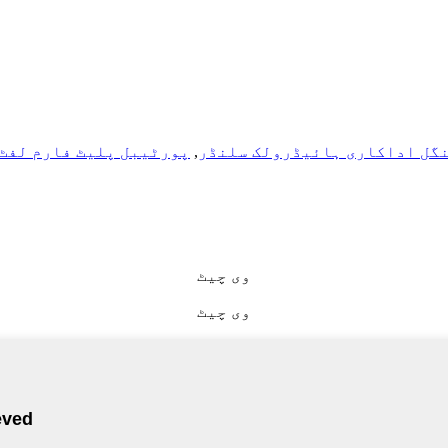
گل اداکاری ہائیڈرولک سلنڈر
,
پورٹیبل پلیٹ فارم لفٹ
وی چیٹ
وی چیٹ