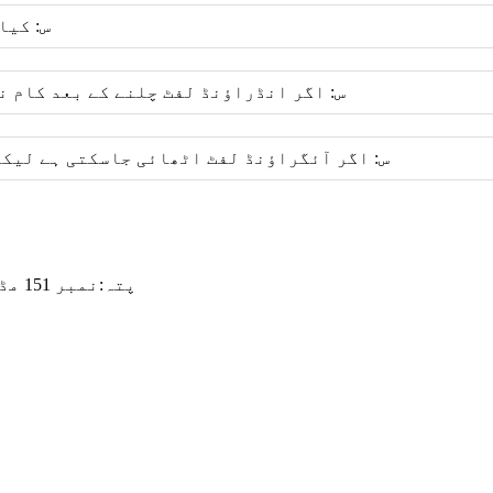
س: کیا
س: اگر انڈراؤنڈ لفٹ چلنے کے بعد کام ن
س: اگر آئگراؤنڈ لفٹ اٹھائی جاسکتی ہے لیکن
پتہ:
نمبر 151 مڈ روڈ ، زلی صنعتی پارک ، ضلع زیفو ، ییتائی ، چین