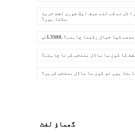
را کرنے کے لئے صرف ایک فوری لفٹ خرید
سکتا ہوں؟
وقت مجھے کیا خیال رکھنا چاہئے؟
لفٹ کا کون سا ماڈل منتخب کرنا چاہئے؟
اہتا ہوں تو کون سا ماڈل منتخب کریں؟
گھماؤ لفٹ