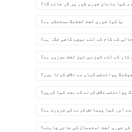
، کیا سامان فوری طور پر گر جائے گا؟
س: کیا فوری لفٹ لفٹنگ مستحکم ہے؟
الی کے کام کے لئے نیچے کافی جگہ ہے؟
 کار کے لئے کون سی تیز لفٹ موزوں ہے؟
جیکنگ پوائنٹس کہاں سے تلاش کرتا ہوں؟
گ پوائنٹس تلاش کرنے کے بعد کیا کریں؟
ھے اور کیا پیمائش کرنے کی ضرورت ہے؟
م کی فوری لفٹ استعمال کی جانی چاہئے؟