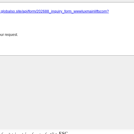
تلاش کرنے کے لئے انٹر کو دبائیں یا بند ہونے کے لئے ESC