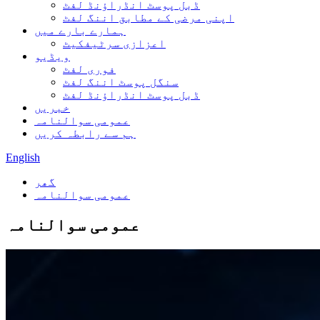
ڈبل پوسٹ انڈراؤنڈ لفٹ
اپنی مرضی کے مطابق اننگ لفٹ
ہمارے بارے میں
اعزازی سرٹیفکیٹ
ویڈیو
فوری لفٹ
سنگل پوسٹ اننگ لفٹ
ڈبل پوسٹ انڈراؤنڈ لفٹ
خبریں
عمومی سوالنامہ
ہم سے رابطہ کریں
English
گھر
عمومی سوالنامہ
عمومی سوالنامہ