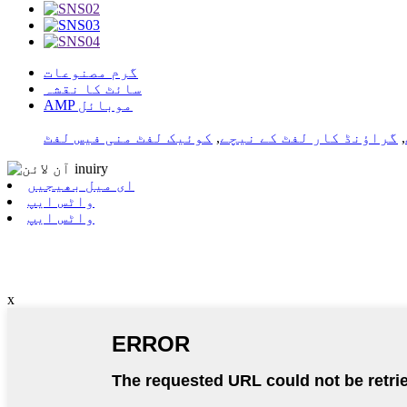
گرم مصنوعات
سائٹ کا نقشہ
AMP موبائل
,
گراؤنڈ کار لفٹ کے نیچے
,
کوئیک لفٹ منی فیس لفٹ
ای میل بھیجیں
واٹس ایپ
واٹس ایپ
x