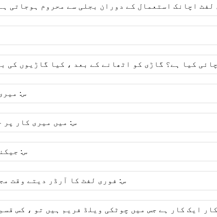
 لفٹ اچانک استعمال کے دوران بجلی سے محروم ہوجاتی ہے 
ائی کیا ہے؟ گاڑی کو اٹھانے کے بعد ، کیا گاڑیوں کی بح
س: میری
س: میں میری کار پر 
س: جیکن
س: فوری لفٹ کا آرڈر دیتے وقت مج
کار ایک کار ہے جس میں چوٹکی ویلڈ فریم ہیں تو ، کس قس