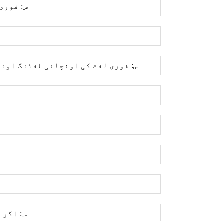
س: فوری
س: فوری لفٹ کی اونچائی لفٹنگ اونچ
س: اگر 