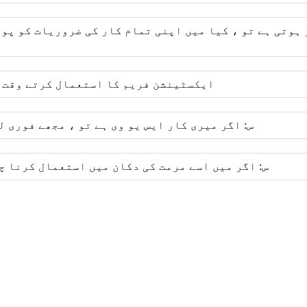
 ہوتی ہے تو ، کیا میں اپنی تمام کار کی ضروریات کو پو
س: L3500L ایکسٹینشن فریم کا استعمال کرتے 
س: اگر میری کار ایس یو وی ہے تو ، مجھے فوری 
س: اگر میں اسے مرمت کی دکان میں استعمال کرنا چ