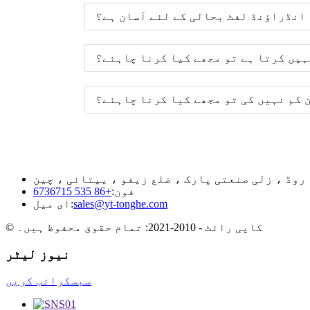
 انڈراؤنڈ لفٹ بحالی کے لئے آسان ہے؟
ہیں کرتا ہے تو مجھے کیا کرنا چاہئے؟
 کم نہیں کی تو مجھے کیا کرنا چاہئے؟
فون:
+86 535 6736715
sales@yt-tonghe.com
ای میل:
© کاپی رائٹ - 2010-2021: تمام حقوق محفوظ ہیں۔
نیوز لیٹر
سبسکرائب کریں